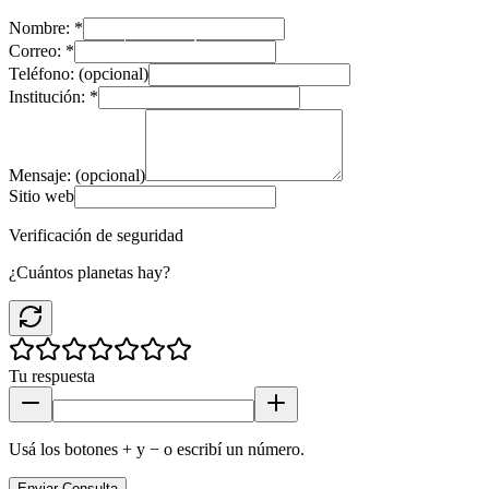
Nombre:
*
Correo:
*
Teléfono:
(opcional)
Institución:
*
Mensaje:
(opcional)
Sitio web
Verificación de seguridad
¿Cuántos planetas hay?
Tu respuesta
Usá los botones + y − o escribí un número.
Enviar Consulta